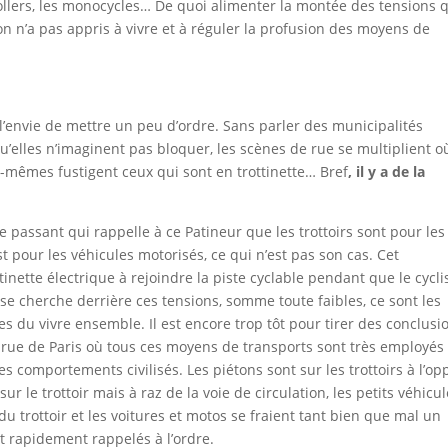
rollers, les monocycles… De quoi alimenter la montée des tensions 
’on n’a pas appris à vivre et à réguler la profusion des moyens de
 l’envie de mettre un peu d’ordre. Sans parler des municipalités
lles n’imaginent pas bloquer, les scènes de rue se multiplient où
x-mêmes fustigent ceux qui sont en trottinette… Bref
, il y a de la
e passant qui rappelle à ce Patineur que les trottoirs sont pour les
t pour les véhicules motorisés, ce qui n’est pas son cas. Cet
tinette électrique à rejoindre la piste cyclable pendant que le cycli
i se cherche derrière ces tensions, somme toute faibles, ce sont les
les du vivre ensemble. Il est encore trop tôt pour tirer des conclusi
 rue de Paris où tous ces moyens de transports sont très employés 
 les comportements civilisés. Les piétons sont sur les trottoirs à l’o
ur le trottoir mais à raz de la voie de circulation, les petits véhicu
du trottoir et les voitures et motos se fraient tant bien que mal un
t rapidement rappelés à l’ordre.