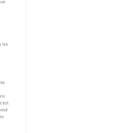
que
 les
ste
ons
c’est
pposé
les