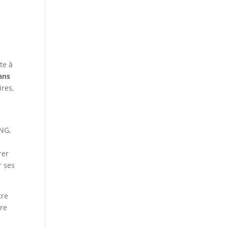
te à
ans
ires,
ONG,
rer
r ses
tre
ire