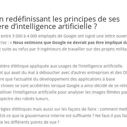
en redéfinissant les principes de ses
d’intelligence artificielle ?
, entre 3 000 à 4 000 employés de Google ont signé une lettre ouver
rise : «
Nous estimons que Google ne devrait pas être impliqué d
it suite au refus par 9 ingénieurs de travailler sur des projets milita
tière d’éthique appliquée aux usages de l’intelligence artificielle.
jet qui avait du mal à déboucher avec d’autres entreprises et des 
dire que l’actualité du développement des applications à base
es choses se sont accélérées lorsque Google a ainsi décidé de se reti
liser l’intelligence artificielle pour analyser les images filmées pa
 spectre des robots tueurs.
règles d’éthiques mais aussi sur les façons de faire : comment met
st-ce que la gouvernance interne est suffisante ? Ne faut-il pas fa
 les différents points de vue ?